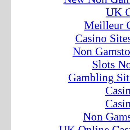
UK C
Meilleur 
Casino Sit
Non Gamsto
Slots N
Gambling Si
Casi
Casi
Non Gams
UK Online Cas