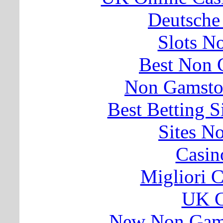
Deutsche
Slots N
Best Non 
Non Gamsto
Best Betting 
Sites N
Casin
Migliori 
UK C
New Non Gams