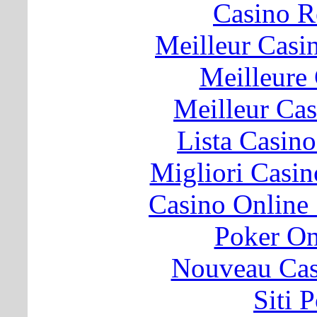
Casino 
Meilleur Casi
Meilleure
Meilleur Ca
Lista Casin
Migliori Cas
Casino Online
Poker O
Nouveau Cas
Siti 