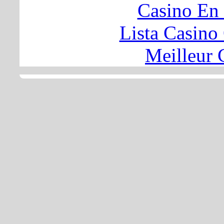
Casino En
Lista Casin
Meilleur 