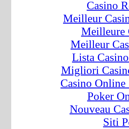
Casino 
Meilleur Casi
Meilleure
Meilleur Ca
Lista Casin
Migliori Cas
Casino Online
Poker O
Nouveau Cas
Siti 