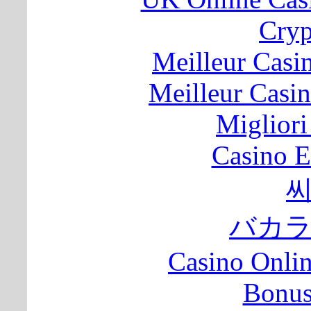
Cryp
Meilleur Casi
Meilleur Casi
Migliori
Casino E
씨
バカラ
Casino Onli
Bonus