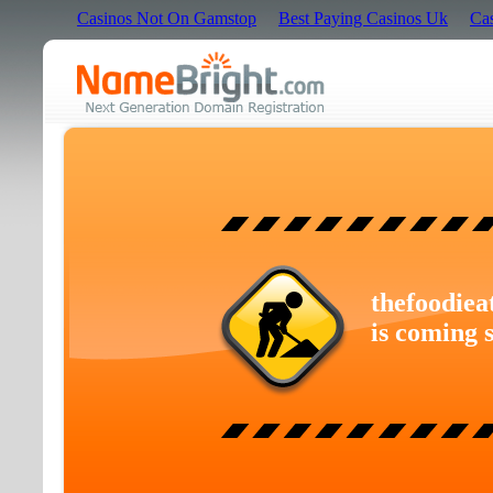
Casinos Not On Gamstop
Best Paying Casinos Uk
Ca
thefoodiea
is coming 