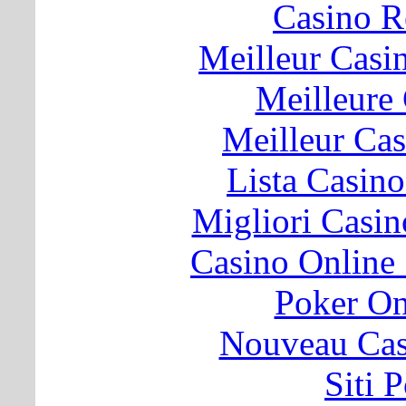
Casino 
Meilleur Casi
Meilleure
Meilleur Ca
Lista Casin
Migliori Cas
Casino Online
Poker O
Nouveau Cas
Siti 