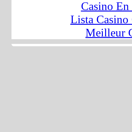
Casino En
Lista Casin
Meilleur 