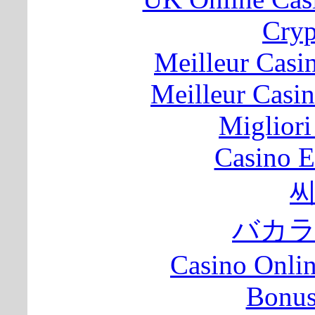
Cryp
Meilleur Casi
Meilleur Casi
Migliori
Casino E
씨
バカラ
Casino Onli
Bonus