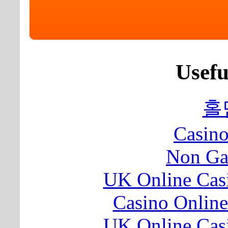
Usefu
홀
Casin
Non Ga
UK Online Cas
Casino Online
UK Online Cas