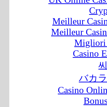
Cryp
Meilleur Casi
Meilleur Casi
Migliori
Casino E
씨
バカラ
Casino Onli
Bonus