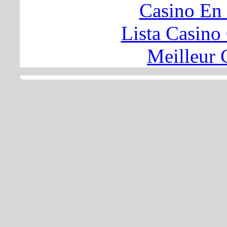
Casino En
Lista Casin
Meilleur 