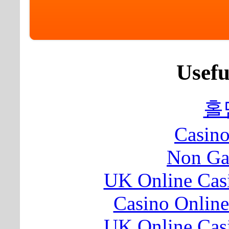
Usefu
홀
Casin
Non Ga
UK Online Cas
Casino Online
UK Online Cas