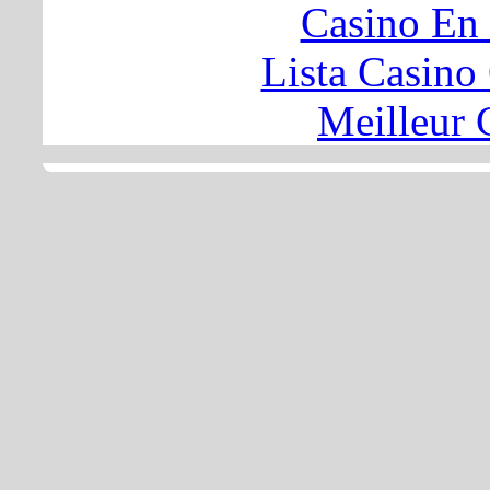
Casino En
Lista Casin
Meilleur 