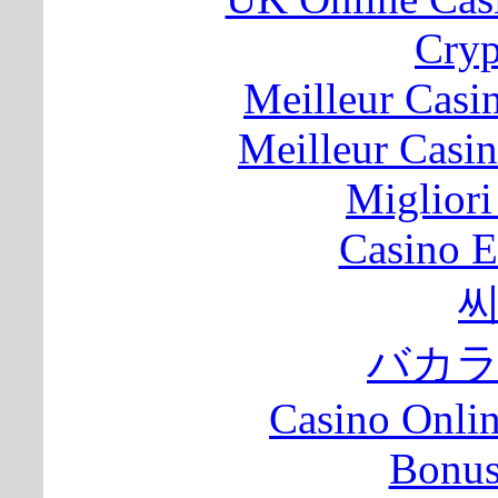
Cryp
Meilleur Casi
Meilleur Casi
Migliori
Casino E
씨
バカラ
Casino Onli
Bonus