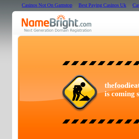
Casinos Not On Gamstop
Best Paying Casinos Uk
Ca
thefoodiea
is coming 