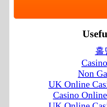
Usefu
홀
Casin
Non Ga
UK Online Cas
Casino Online
UK Online Cas