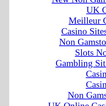
UK C
Meilleur 
Casino Sit
Non Gamsto
Slots N
Gambling Si
Casi
Casi
Non Gams
UK Online Cas