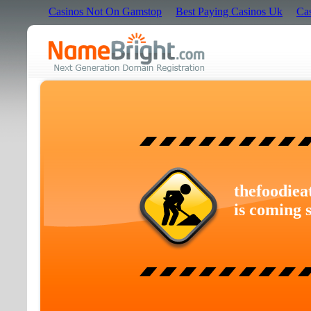
Casinos Not On Gamstop
Best Paying Casinos Uk
Ca
thefoodiea
is coming 