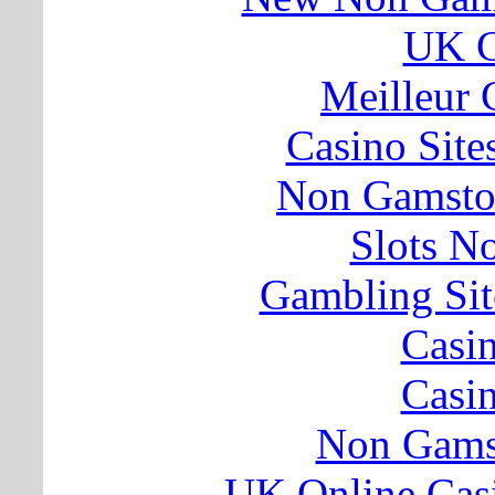
UK C
Meilleur 
Casino Sit
Non Gamsto
Slots N
Gambling Si
Casi
Casi
Non Gams
UK Online Cas