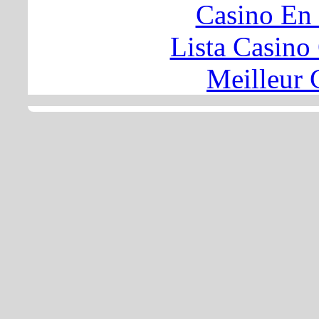
Casino En
Lista Casin
Meilleur 