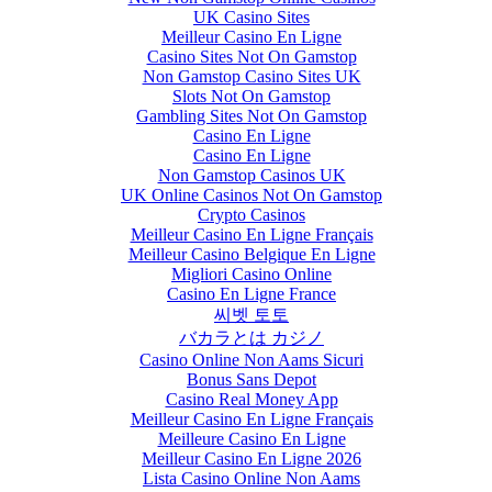
UK Casino Sites
Meilleur Casino En Ligne
Casino Sites Not On Gamstop
Non Gamstop Casino Sites UK
Slots Not On Gamstop
Gambling Sites Not On Gamstop
Casino En Ligne
Casino En Ligne
Non Gamstop Casinos UK
UK Online Casinos Not On Gamstop
Crypto Casinos
Meilleur Casino En Ligne Français
Meilleur Casino Belgique En Ligne
Migliori Casino Online
Casino En Ligne France
씨벳 토토
バカラとは カジノ
Casino Online Non Aams Sicuri
Bonus Sans Depot
Casino Real Money App
Meilleur Casino En Ligne Français
Meilleure Casino En Ligne
Meilleur Casino En Ligne 2026
Lista Casino Online Non Aams