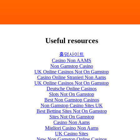
Useful resources
홀덤사이트
Casino Non AAMS
Non Gamstop Casino
UK Online Casinos Not On Gamstop
Casino Online Stranieri Non Aams
UK Online Casinos Not On Gamstop
Deutsche Online Casinos
Slots Not On Gamstop
Best Non Gamstop Casinos
Non Gamstop Casino Sites UK
Best Betting Sites Not On Gamstop
Sites Not On Gamstop
Casino Non Aams
Migliori Casino Non Aams
UK Casino Sites
New Non Gamstop Online Casinos