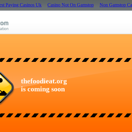
est Paying Casinos Uk
Casino Not On Gamstop
Non Gamstop Ca
thefoodieat.org
is coming soon