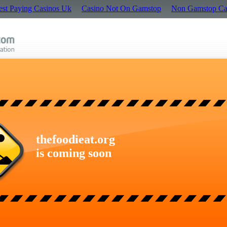
est Paying Casinos Uk
Casino Not On Gamstop
Non Gamstop Ca
thefoodieat.org
is coming soon