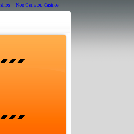
sinos
Non Gamstop Casinos