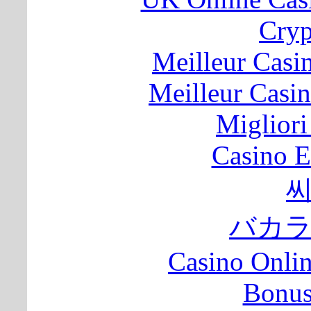
Cryp
Meilleur Casi
Meilleur Casi
Migliori
Casino E
씨
バカラ
Casino Onli
Bonus