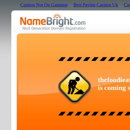
Casinos Not On Gamstop
Best Paying Casinos Uk
Ca
thefoodiea
is coming 