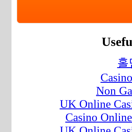
Usefu
홀
Casin
Non Ga
UK Online Cas
Casino Online
UK Online Cas