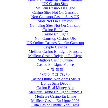
UK Casino Sites
Meilleur Casino En Ligne
Casino Sites Not On Gamstop
Non Gamstop Casino Sites UK
Slots Not On Gamstop
Gambling Sites Not On Gamstop
Casino En Ligne
Casino En Ligne
Non Gamstop Casinos UK
UK Online Casinos Not On Gamstop
Crypto Casinos
Meilleur Casino En Ligne Français
Meilleur Casino Belgique En Ligne
Migliori Casino Online
Casino En Ligne France
씨벳 토토
バカラとは カジノ
Casino Online Non Aams Sicuri
Bonus Sans Depot
Casino Real Money App
Meilleur Casino En Ligne Français
Meilleure Casino En Ligne
Meilleur Casino En Ligne 2026
Lista Casino Online Non Aams