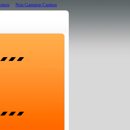
sinos
Non Gamstop Casinos