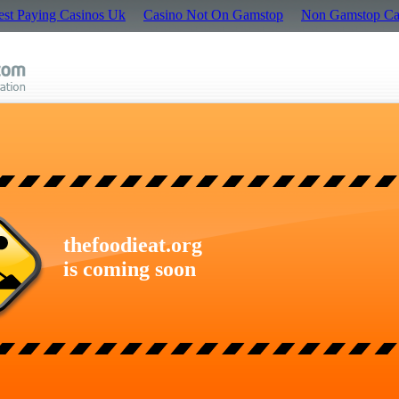
est Paying Casinos Uk
Casino Not On Gamstop
Non Gamstop Ca
thefoodieat.org
is coming soon