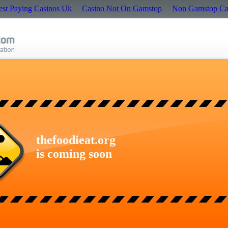
est Paying Casinos Uk
Casino Not On Gamstop
Non Gamstop Ca
thefoodieat.org
is coming soon