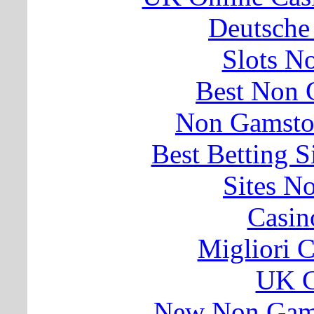
Deutsche
Slots N
Best Non 
Non Gamsto
Best Betting 
Sites N
Casin
Migliori 
UK C
New Non Gams