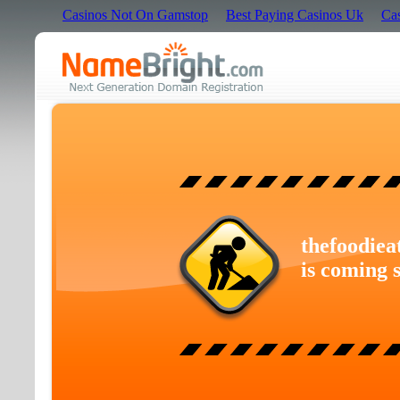
Casinos Not On Gamstop
Best Paying Casinos Uk
Ca
thefoodiea
is coming 