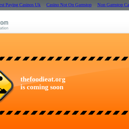
est Paying Casinos Uk
Casino Not On Gamstop
Non Gamstop Ca
thefoodieat.org
is coming soon