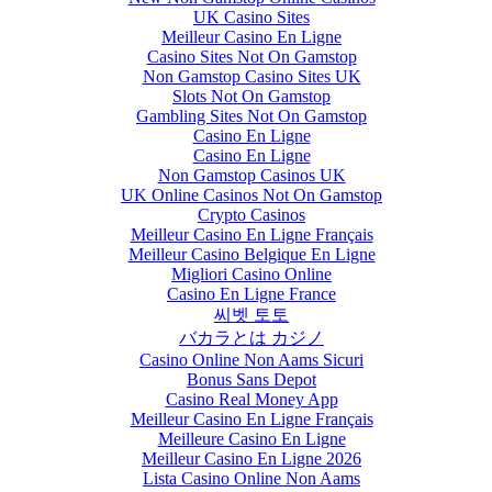
UK Casino Sites
Meilleur Casino En Ligne
Casino Sites Not On Gamstop
Non Gamstop Casino Sites UK
Slots Not On Gamstop
Gambling Sites Not On Gamstop
Casino En Ligne
Casino En Ligne
Non Gamstop Casinos UK
UK Online Casinos Not On Gamstop
Crypto Casinos
Meilleur Casino En Ligne Français
Meilleur Casino Belgique En Ligne
Migliori Casino Online
Casino En Ligne France
씨벳 토토
バカラとは カジノ
Casino Online Non Aams Sicuri
Bonus Sans Depot
Casino Real Money App
Meilleur Casino En Ligne Français
Meilleure Casino En Ligne
Meilleur Casino En Ligne 2026
Lista Casino Online Non Aams