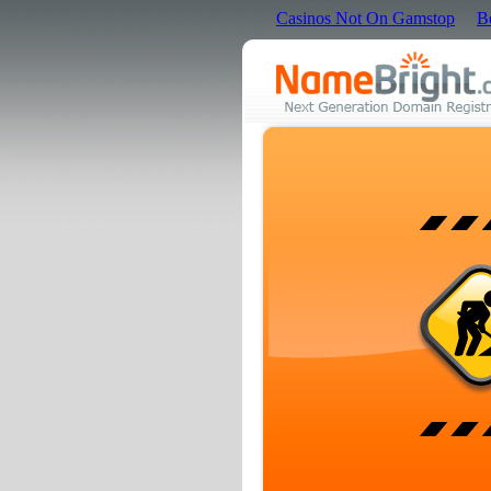
Casinos Not On Gamstop
B