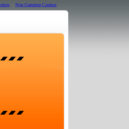
sinos
Non Gamstop Casinos